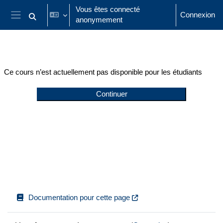
Passer au contenu principal
Vous êtes connecté
Connexion
anonymement
Activer/désactiver la saisie de recherche
Panneau latéral
Ce cours n’est actuellement pas disponible pour les étudiants
Continuer
Documentation pour cette page