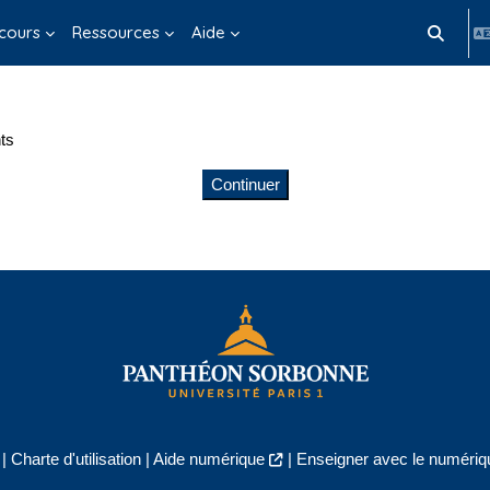
cours
Ressources
Aide
Activer/d
ts
Continuer
|
Charte d'utilisation
|
Aide numérique
|
Enseigner avec le numériqu