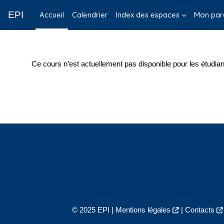
Passer au contenu principal
EPI
Accueil
Calendrier
Index des espaces
Mon par
Ce cours n’est actuellement pas disponible pour les étudian
© 2025 EPI |
Mentions légales
|
Contacts