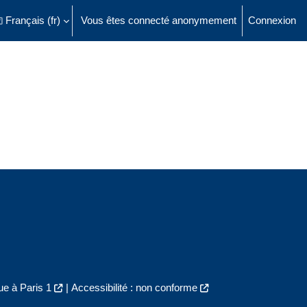
Français ‎(fr)‎
Vous êtes connecté anonymement
Connexion
ésactiver la saisie de recherche
e à Paris 1
|
Accessibilité : non conforme