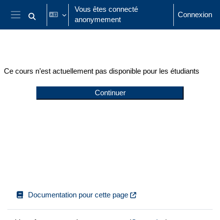
Passer au contenu principal
Vous êtes connecté
Connexion
anonymement
Activer/désactiver la saisie de recherche
Panneau latéral
Ce cours n’est actuellement pas disponible pour les étudiants
Continuer
Documentation pour cette page