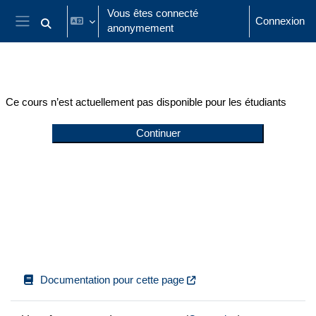
Passer au contenu principal
Vous êtes connecté
Connexion
anonymement
Activer/désactiver la saisie de recherche
Panneau latéral
Ce cours n’est actuellement pas disponible pour les étudiants
Continuer
Documentation pour cette page