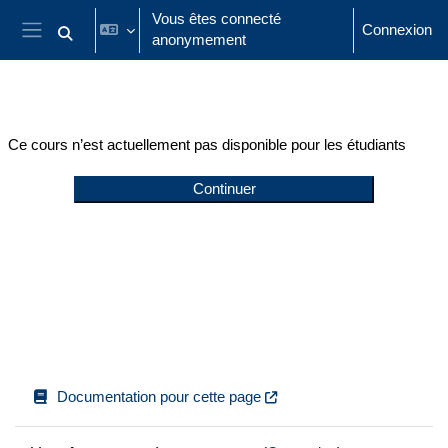
Passer au contenu principal
Vous êtes connecté
Connexion
anonymement
Activer/désactiver la saisie de recherche
Panneau latéral
Ce cours n’est actuellement pas disponible pour les étudiants
Continuer
Documentation pour cette page