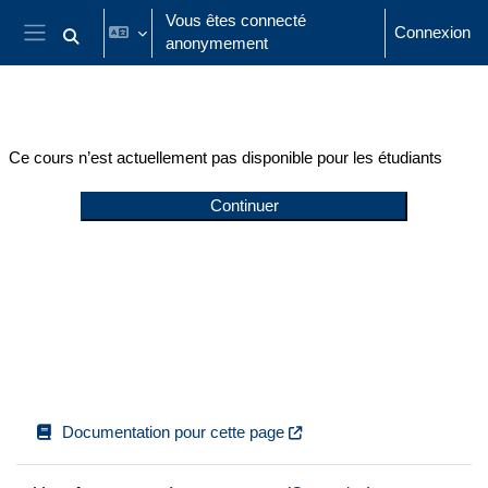
Passer au contenu principal
Vous êtes connecté
Connexion
anonymement
Activer/désactiver la saisie de recherche
Panneau latéral
Ce cours n’est actuellement pas disponible pour les étudiants
Continuer
Documentation pour cette page