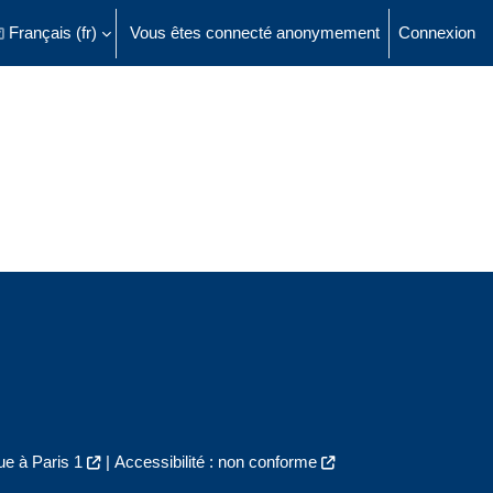
Français ‎(fr)‎
Vous êtes connecté anonymement
Connexion
ésactiver la saisie de recherche
e à Paris 1
|
Accessibilité : non conforme