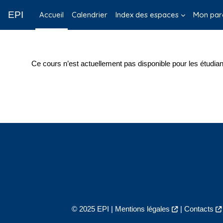
Passer au contenu principal
EPI
Accueil
Calendrier
Index des espaces
Mon par
Ce cours n’est actuellement pas disponible pour les étudian
© 2025 EPI |
Mentions légales
|
Contacts