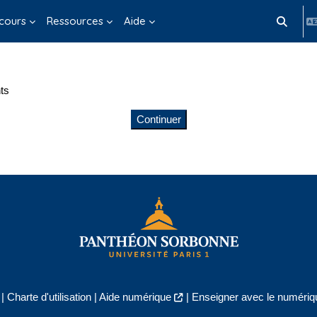
cours
Ressources
Aide
Activer/d
ts
Continuer
|
Charte d'utilisation
|
Aide numérique
|
Enseigner avec le numériqu