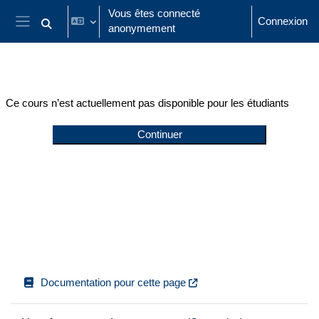
Passer au contenu principal
Vous êtes connecté
Connexion
anonymement
Activer/désactiver la saisie de recherche
Panneau latéral
Ce cours n’est actuellement pas disponible pour les étudiants
Continuer
Documentation pour cette page