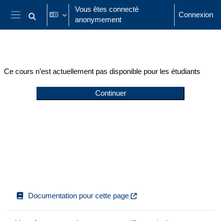
Passer au contenu principal
Vous êtes connecté
Connexion
anonymement
Activer/désactiver la saisie de recherche
Panneau latéral
Ce cours n’est actuellement pas disponible pour les étudiants
Continuer
Documentation pour cette page