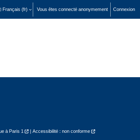
Français ‎(fr)‎
Vous êtes connecté anonymement
Connexion
ésactiver la saisie de recherche
e à Paris 1
|
Accessibilité : non conforme