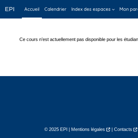
Passer au contenu principal
EPI
Accueil
Calendrier
Index des espaces
Mon par
Ce cours n’est actuellement pas disponible pour les étudian
© 2025 EPI |
Mentions légales
|
Contacts