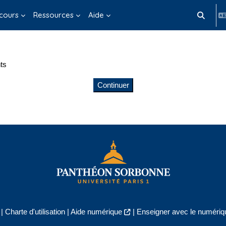
cours
Ressources
Aide
Activer/d
ts
Continuer
|
Charte d'utilisation
|
Aide numérique
|
Enseigner avec le numériqu