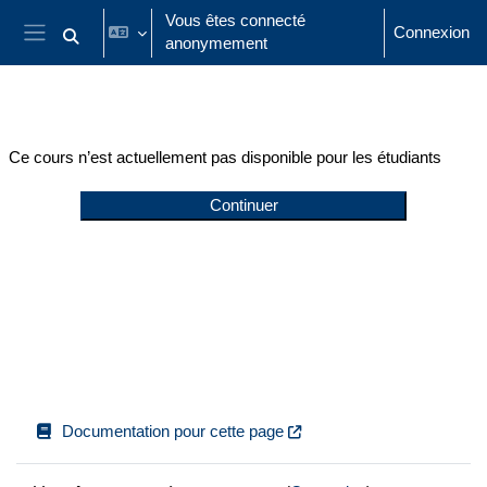
Passer au contenu principal
Vous êtes connecté
Connexion
anonymement
Activer/désactiver la saisie de recherche
Panneau latéral
Ce cours n’est actuellement pas disponible pour les étudiants
Continuer
Documentation pour cette page