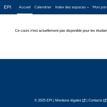
Passer au contenu principal
EPI
Accueil
Calendrier
Index des espaces
Mon par
Ce cours n’est actuellement pas disponible pour les étudian
© 2025 EPI |
Mentions légales
|
Contacts