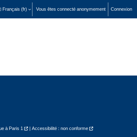
Français ‎(fr)‎
Vous êtes connecté anonymement
Connexion
ésactiver la saisie de recherche
e à Paris 1
|
Accessibilité : non conforme