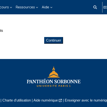
cours
Ressources
Aide
Activer/d
ts
Continuer
|
Charte d'utilisation
|
Aide numérique
|
Enseigner avec le numériqu