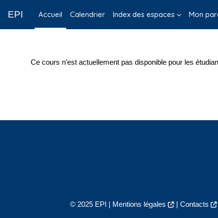
Passer au contenu principal
EPI
Accueil
Calendrier
Index des espaces
Mon par
Ce cours n’est actuellement pas disponible pour les étudian
© 2025 EPI |
Mentions légales
|
Contacts