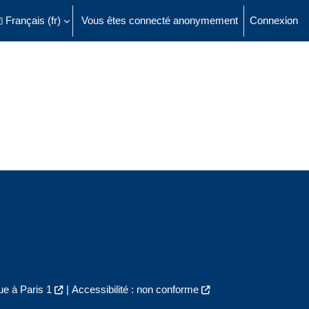
Français ‎(fr)‎
Vous êtes connecté anonymement
Connexion
ésactiver la saisie de recherche
e à Paris 1
|
Accessibilité : non conforme