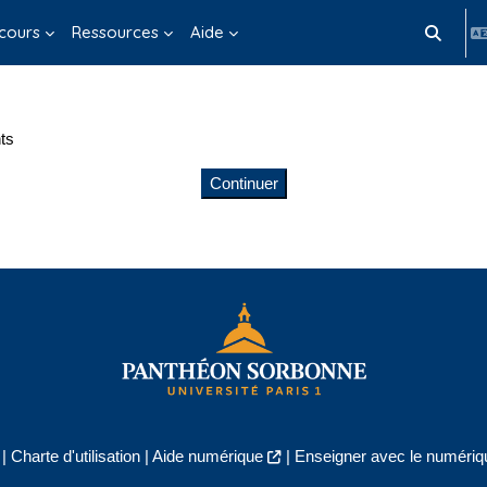
cours
Ressources
Aide
Activer/d
ts
Continuer
|
Charte d'utilisation
|
Aide numérique
|
Enseigner avec le numériqu