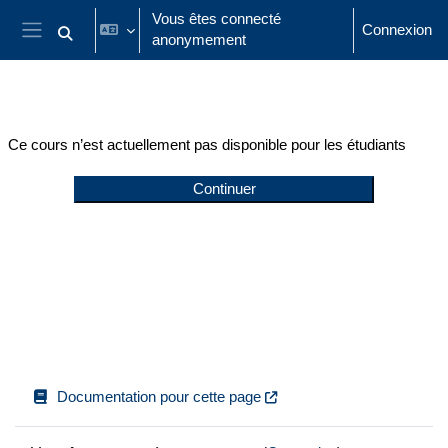
Passer au contenu principal
Vous êtes connecté
Connexion
anonymement
Activer/désactiver la saisie de recherche
Panneau latéral
Ce cours n’est actuellement pas disponible pour les étudiants
Continuer
Documentation pour cette page