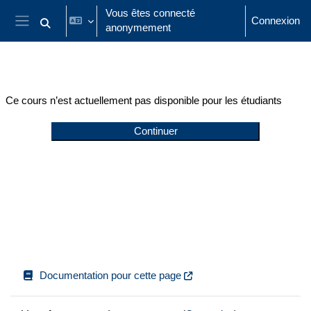
Passer au contenu principal
Vous êtes connecté
Connexion
anonymement
Activer/désactiver la saisie de recherche
Panneau latéral
Ce cours n’est actuellement pas disponible pour les étudiants
Continuer
Documentation pour cette page