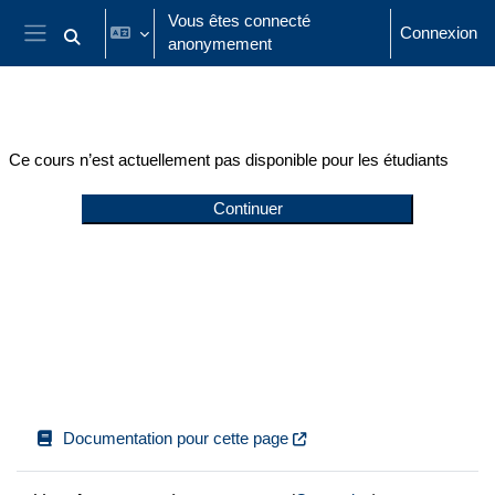
Passer au contenu principal
Vous êtes connecté
Connexion
anonymement
Activer/désactiver la saisie de recherche
Panneau latéral
Ce cours n’est actuellement pas disponible pour les étudiants
Continuer
Documentation pour cette page