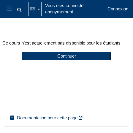
Passer au contenu principal
Vous êtes connecté
Connexion
anonymement
Activer/désactiver la saisie de recherche
Panneau latéral
Ce cours n’est actuellement pas disponible pour les étudiants
Continuer
Documentation pour cette page