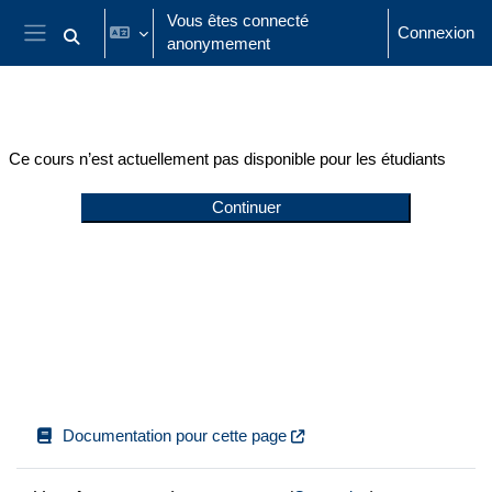
Passer au contenu principal
Vous êtes connecté
Connexion
anonymement
Activer/désactiver la saisie de recherche
Panneau latéral
Ce cours n’est actuellement pas disponible pour les étudiants
Continuer
Documentation pour cette page