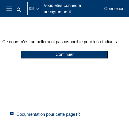
Passer au contenu principal
Vous êtes connecté
Connexion
anonymement
Activer/désactiver la saisie de recherche
Panneau latéral
Ce cours n’est actuellement pas disponible pour les étudiants
Continuer
Documentation pour cette page