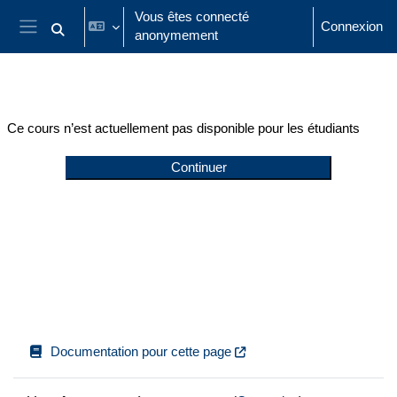
Passer au contenu principal
Vous êtes connecté
Connexion
anonymement
Activer/désactiver la saisie de recherche
Panneau latéral
Ce cours n’est actuellement pas disponible pour les étudiants
Continuer
Documentation pour cette page