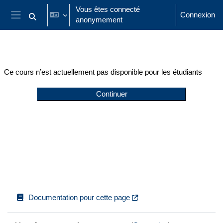
Passer au contenu principal
Vous êtes connecté
Connexion
anonymement
Activer/désactiver la saisie de recherche
Panneau latéral
Ce cours n’est actuellement pas disponible pour les étudiants
Continuer
Documentation pour cette page