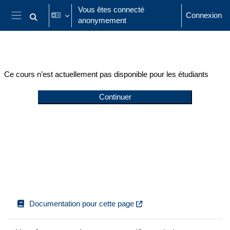
Passer au contenu principal
Vous êtes connecté
Connexion
anonymement
Activer/désactiver la saisie de recherche
Panneau latéral
Ce cours n’est actuellement pas disponible pour les étudiants
Continuer
Documentation pour cette page