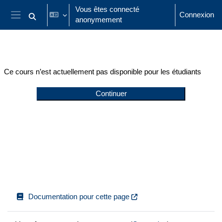
Passer au contenu principal
Vous êtes connecté
Connexion
anonymement
Activer/désactiver la saisie de recherche
Panneau latéral
Ce cours n’est actuellement pas disponible pour les étudiants
Continuer
Documentation pour cette page