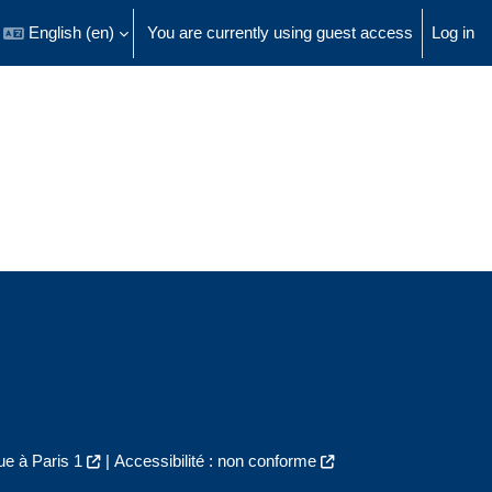
English ‎(en)‎
You are currently using guest access
Log in
 search input
e à Paris 1
|
Accessibilité : non conforme