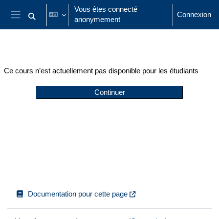
Passer au contenu principal
Vous êtes connecté
Connexion
anonymement
Activer/désactiver la saisie de recherche
Panneau latéral
Ce cours n’est actuellement pas disponible pour les étudiants
Continuer
Documentation pour cette page