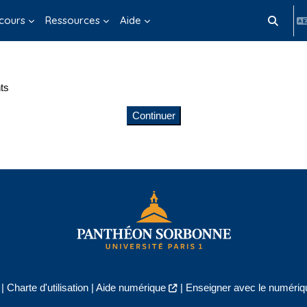
cours
Ressources
Aide
Activer/d
ts
Continuer
|
Charte d'utilisation
|
Aide numérique
|
Enseigner avec le numériqu