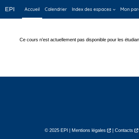
Passer au contenu principal
EPI
Accueil
Calendrier
Index des espaces
Mon par
Ce cours n’est actuellement pas disponible pour les étudian
© 2025 EPI |
Mentions légales
|
Contacts