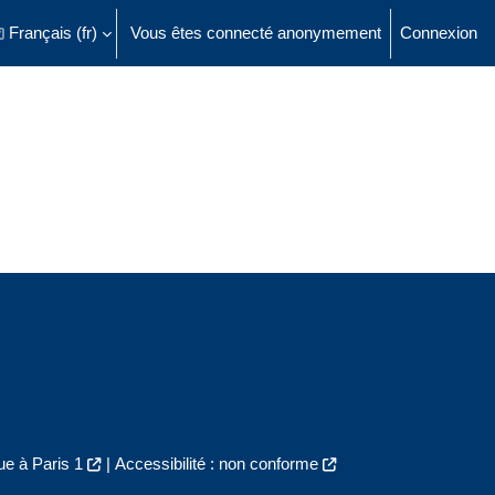
Français ‎(fr)‎
Vous êtes connecté anonymement
Connexion
ésactiver la saisie de recherche
e à Paris 1
|
Accessibilité : non conforme