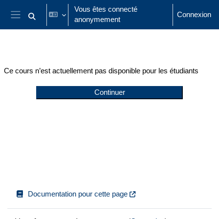
Passer au contenu principal
Vous êtes connecté
Connexion
anonymement
Activer/désactiver la saisie de recherche
Panneau latéral
Ce cours n’est actuellement pas disponible pour les étudiants
Continuer
Documentation pour cette page