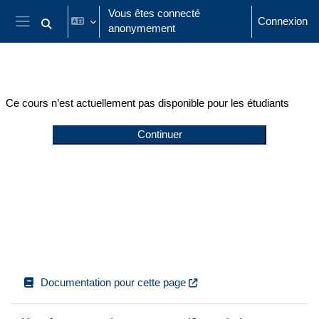
Passer au contenu principal
Vous êtes connecté
Connexion
anonymement
Activer/désactiver la saisie de recherche
Panneau latéral
Ce cours n’est actuellement pas disponible pour les étudiants
Continuer
Documentation pour cette page