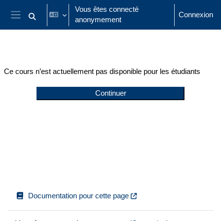
Passer au contenu principal
Vous êtes connecté
Connexion
anonymement
Activer/désactiver la saisie de recherche
Panneau latéral
Ce cours n’est actuellement pas disponible pour les étudiants
Continuer
Documentation pour cette page