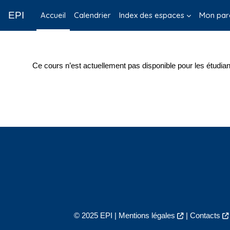
Passer au contenu principal
EPI
Accueil
Calendrier
Index des espaces
Mon par
Ce cours n’est actuellement pas disponible pour les étudian
© 2025 EPI |
Mentions légales
|
Contacts