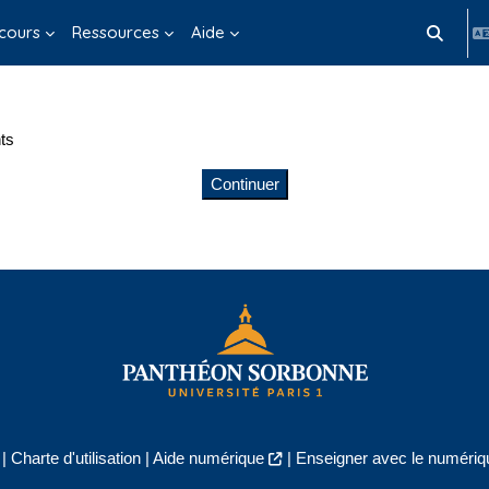
cours
Ressources
Aide
Activer/d
ts
Continuer
|
Charte d'utilisation
|
Aide numérique
|
Enseigner avec le numériqu