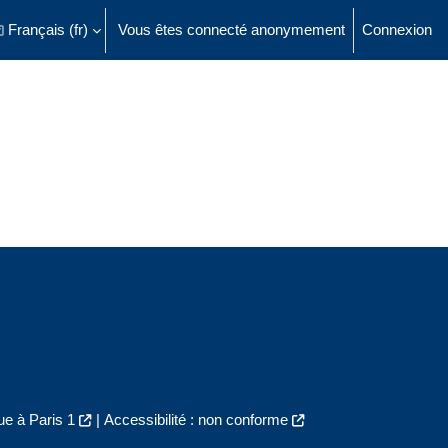
Français ‎(fr)‎
Vous êtes connecté anonymement
Connexion
ésactiver la saisie de recherche
e à Paris 1
|
Accessibilité : non conforme