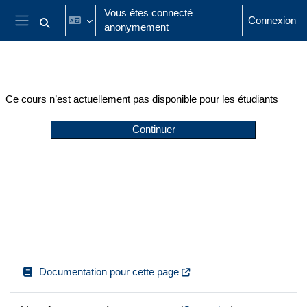
Passer au contenu principal
Vous êtes connecté
Connexion
anonymement
Activer/désactiver la saisie de recherche
Panneau latéral
Ce cours n’est actuellement pas disponible pour les étudiants
Continuer
Documentation pour cette page