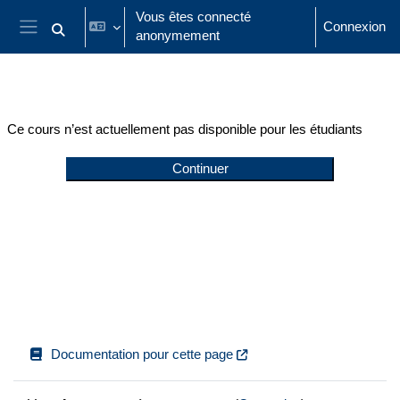
Passer au contenu principal
Vous êtes connecté
Connexion
anonymement
Activer/désactiver la saisie de recherche
Panneau latéral
Ce cours n’est actuellement pas disponible pour les étudiants
Continuer
Documentation pour cette page