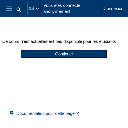
Passer au contenu principal
Vous êtes connecté
Connexion
anonymement
Activer/désactiver la saisie de recherche
Panneau latéral
Ce cours n’est actuellement pas disponible pour les étudiants
Continuer
Documentation pour cette page