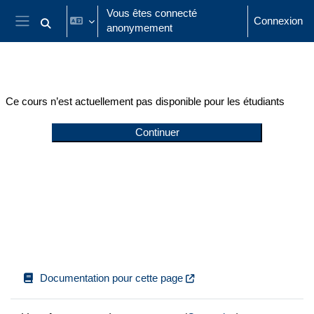
Passer au contenu principal
Vous êtes connecté
Connexion
anonymement
Activer/désactiver la saisie de recherche
Panneau latéral
Ce cours n’est actuellement pas disponible pour les étudiants
Continuer
Documentation pour cette page