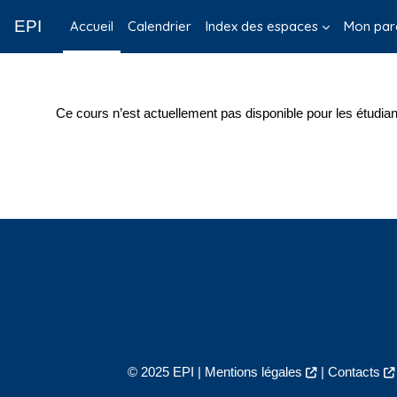
Passer au contenu principal
EPI
Accueil
Calendrier
Index des espaces
Mon par
Ce cours n’est actuellement pas disponible pour les étudian
© 2025 EPI |
Mentions légales
|
Contacts