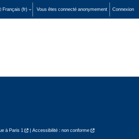
Français ‎(fr)‎
Vous êtes connecté anonymement
Connexion
ésactiver la saisie de recherche
e à Paris 1
|
Accessibilité : non conforme