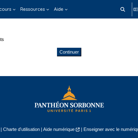
cours
Ressources
Aide
Activer/d
ts
Continuer
|
Charte d'utilisation
|
Aide numérique
|
Enseigner avec le numériqu