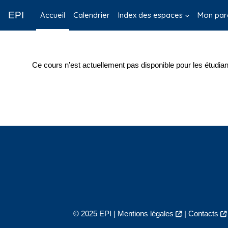
Passer au contenu principal
EPI
Accueil
Calendrier
Index des espaces
Mon par
Ce cours n’est actuellement pas disponible pour les étudian
© 2025 EPI |
Mentions légales
|
Contacts