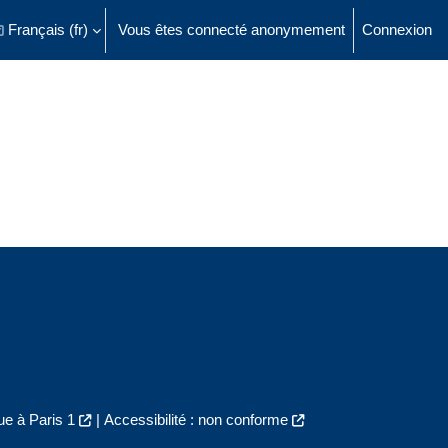
Français ‎(fr)‎
Vous êtes connecté anonymement
Connexion
ésactiver la saisie de recherche
e à Paris 1
|
Accessibilité : non conforme