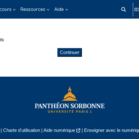
cours
Ressources
Aide
Activer/d
ts
Continuer
|
Charte d'utilisation
|
Aide numérique
|
Enseigner avec le numériqu