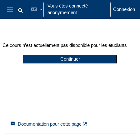
Passer au contenu principal
Vous êtes connecté
Connexion
anonymement
Activer/désactiver la saisie de recherche
Panneau latéral
Ce cours n’est actuellement pas disponible pour les étudiants
Continuer
Documentation pour cette page