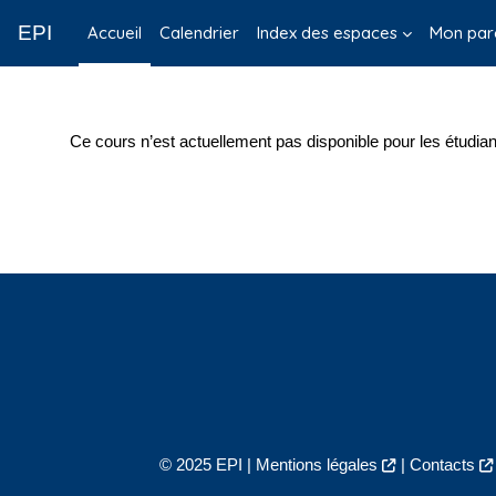
Passer au contenu principal
EPI
Accueil
Calendrier
Index des espaces
Mon par
Ce cours n’est actuellement pas disponible pour les étudian
© 2025 EPI |
Mentions légales
|
Contacts