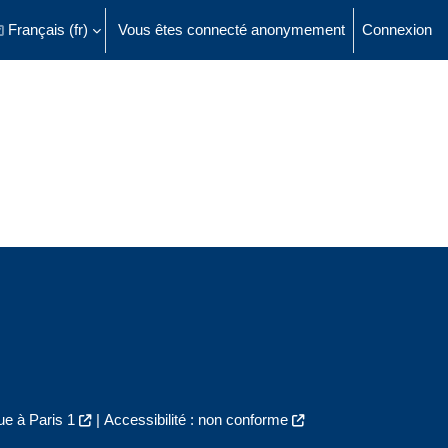
Français ‎(fr)‎
Vous êtes connecté anonymement
Connexion
ésactiver la saisie de recherche
e à Paris 1
|
Accessibilité : non conforme