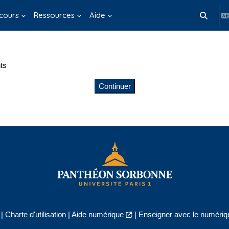
cours
Ressources
Aide
Activer/d
ts
Continuer
|
Charte d'utilisation
|
Aide numérique
|
Enseigner avec le numériqu