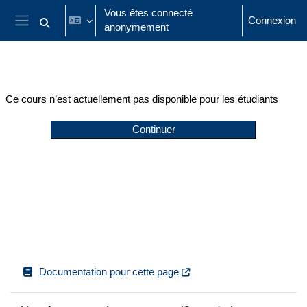
Passer au contenu principal
Vous êtes connecté
Connexion
anonymement
Activer/désactiver la saisie de recherche
Panneau latéral
Ce cours n’est actuellement pas disponible pour les étudiants
Continuer
Documentation pour cette page