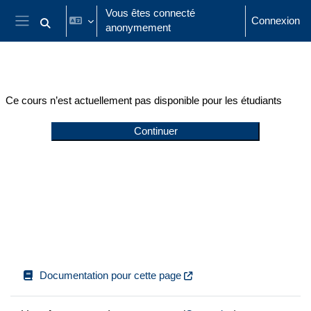
Passer au contenu principal
Vous êtes connecté
Connexion
anonymement
Activer/désactiver la saisie de recherche
Panneau latéral
Ce cours n’est actuellement pas disponible pour les étudiants
Continuer
Documentation pour cette page