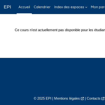
Passer au contenu principal
EPI
Accueil
Calendrier
Index des espaces
Mon par
Ce cours n’est actuellement pas disponible pour les étudian
© 2025 EPI |
Mentions légales
|
Contacts