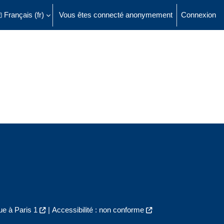
Français ‎(fr)‎
Vous êtes connecté anonymement
Connexion
ésactiver la saisie de recherche
e à Paris 1
|
Accessibilité : non conforme