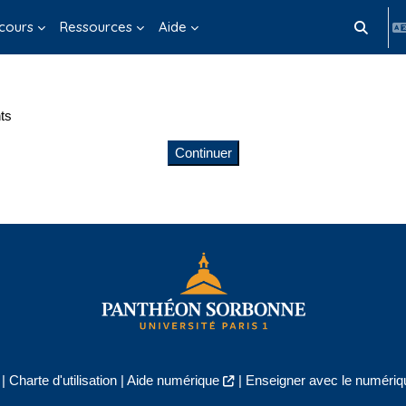
cours
Ressources
Aide
Activer/d
ts
Continuer
|
Charte d'utilisation
|
Aide numérique
|
Enseigner avec le numériqu