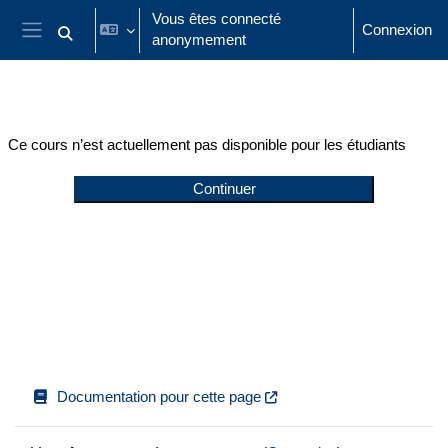
Passer au contenu principal
Vous êtes connecté
Connexion
anonymement
Activer/désactiver la saisie de recherche
Panneau latéral
Ce cours n’est actuellement pas disponible pour les étudiants
Continuer
Documentation pour cette page