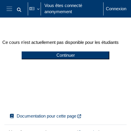
Passer au contenu principal
Vous êtes connecté
Connexion
anonymement
Activer/désactiver la saisie de recherche
Panneau latéral
Ce cours n’est actuellement pas disponible pour les étudiants
Continuer
Documentation pour cette page