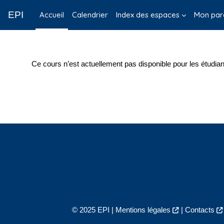
Passer au contenu principal
EPI
Accueil
Calendrier
Index des espaces
Mon par
Ce cours n’est actuellement pas disponible pour les étudian
© 2025 EPI |
Mentions légales
|
Contacts