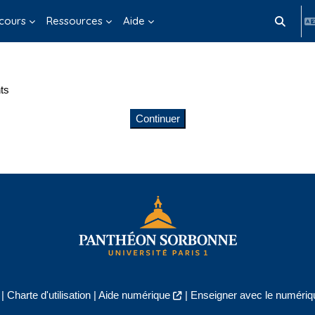
cours
Ressources
Aide
Activer/d
ts
Continuer
|
Charte d'utilisation
|
Aide numérique
|
Enseigner avec le numériqu