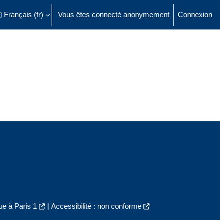
Français ‎(fr)‎
Vous êtes connecté anonymement
Connexion
ésactiver la saisie de recherche
e à Paris 1
|
Accessibilité : non conforme