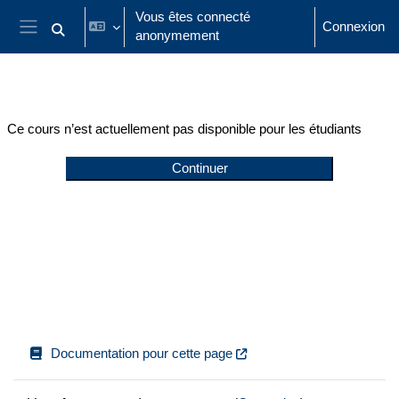
Passer au contenu principal
Vous êtes connecté
Connexion
anonymement
Activer/désactiver la saisie de recherche
Panneau latéral
Ce cours n’est actuellement pas disponible pour les étudiants
Continuer
Documentation pour cette page