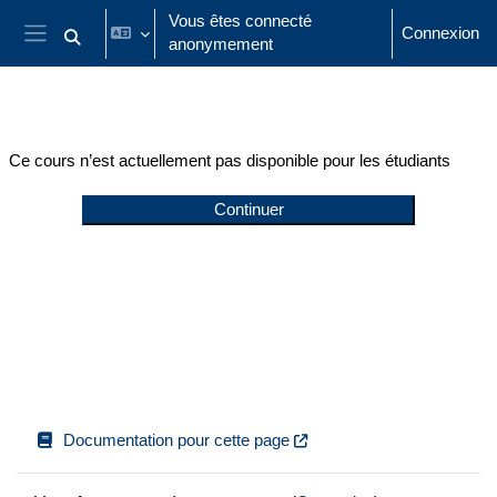
Passer au contenu principal
Vous êtes connecté
Connexion
anonymement
Activer/désactiver la saisie de recherche
Panneau latéral
Ce cours n’est actuellement pas disponible pour les étudiants
Continuer
Documentation pour cette page