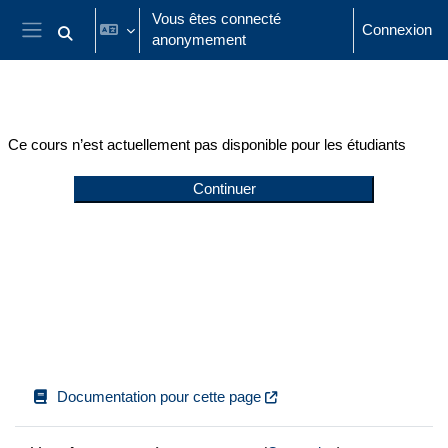
Passer au contenu principal
Vous êtes connecté
Connexion
anonymement
Activer/désactiver la saisie de recherche
Panneau latéral
Ce cours n’est actuellement pas disponible pour les étudiants
Continuer
Documentation pour cette page