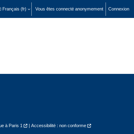
Français ‎(fr)‎
Vous êtes connecté anonymement
Connexion
ésactiver la saisie de recherche
e à Paris 1
|
Accessibilité : non conforme