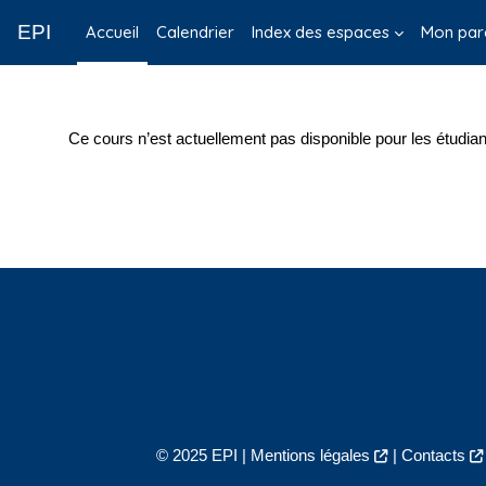
Passer au contenu principal
EPI
Accueil
Calendrier
Index des espaces
Mon par
Ce cours n’est actuellement pas disponible pour les étudian
© 2025 EPI |
Mentions légales
|
Contacts