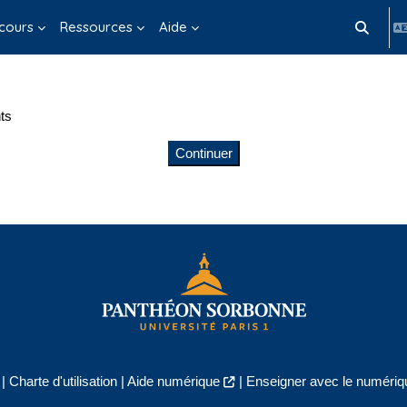
cours
Ressources
Aide
Activer/d
ts
Continuer
|
Charte d'utilisation
|
Aide numérique
|
Enseigner avec le numériqu