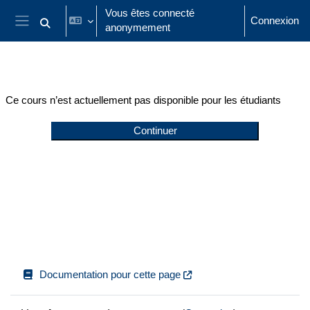
Passer au contenu principal
Vous êtes connecté
Connexion
anonymement
Activer/désactiver la saisie de recherche
Panneau latéral
Ce cours n’est actuellement pas disponible pour les étudiants
Continuer
Documentation pour cette page