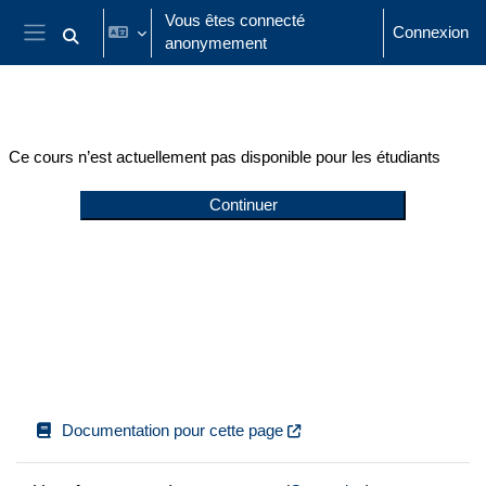
Passer au contenu principal
Vous êtes connecté
Connexion
anonymement
Activer/désactiver la saisie de recherche
Panneau latéral
Ce cours n’est actuellement pas disponible pour les étudiants
Continuer
Documentation pour cette page